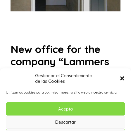
New office for the
company “Lammers
Seed Option” in Asten,
Gestionar el Consentimiento
de las Cookies
Netherlands. 2020
Utilizamos cookies para optimizar nuestro sitio web y nuestro servicio.
Acepto
Descartar