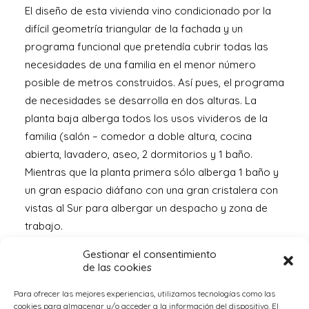
El diseño de esta vivienda vino condicionado por la
difícil geometría triangular de la fachada y un
programa funcional que pretendía cubrir todas las
necesidades de una familia en el menor número
posible de metros construidos. Así pues, el programa
de necesidades se desarrolla en dos alturas. La
planta baja alberga todos los usos vivideros de la
familia (salón – comedor a doble altura, cocina
abierta, lavadero, aseo, 2 dormitorios y 1 baño.
Mientras que la planta primera sólo alberga 1 baño y
un gran espacio diáfano con una gran cristalera con
vistas al Sur para albergar un despacho y zona de
trabajo.
Gestionar el consentimiento
En el aspecto formal y dadas las características del
de las cookies
cliente, se buscan línas rectas, aristas marcadas,
colores blancos, y un voladizo que además de buscar
Para ofrecer las mejores experiencias, utilizamos tecnologías como las
cookies para almacenar y/o acceder a la información del dispositivo. El